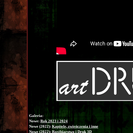
Galeria:
Nowe:
Rok 2023 i 2024
Nowe (2022):
Kapitele, zwieńczenia i inne
Nowe (2022):
Rzeźbiarstwo i Druk 3D