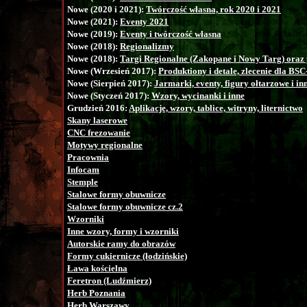
Nowe (2020 i 2021):
Twórczość własna, rok 2020 i 2021
Nowe (2021):
Eventy 2021
Nowe (2019):
Eventy i twórczość własna
Nowe (2018):
Regionalizmy
Nowe (2018):
Targi Regionalne (Zakopane i Nowy Targ) oraz 
Nowe (Wrzesień 2017):
Produktiony i detale, zlecenie dla BS
Nowe (Sierpień 2017):
Jarmarki, eventy, figury ołtarzowe i in
Nowe (Styczeń 2017):
Wzory, wycinanki i inne
Grudzień 2016:
Aplikacje, wzory, tablice, witryny, liternictwo
Skany laserowe
CNC frezowanie
Motywy regionalne
Pracownia
Infocam
Stemple
Stalowe formy obuwnicze
Stalowe formy obuwnicze cz.2
Wzorniki
Inne wzory, formy i wzorniki
Autorskie ramy do obrazów
Formy cukiernicze (łodzińskie)
Ława kościelna
Feretron (Ludźmierz)
Herb Poznania
Herb Warszawy