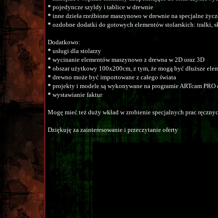
*
pojedyncze szyldy i tablice w drewnie
*
inne dzieła rzeźbione maszynowo w drewnie na specjalne życz
*
ozdobne dodatki do gotowych elementów stolarskich: tralki, sł
Dodatkowo:
*
usługi dla stolarzy
*
wycinanie elementów maszynowo z drewna w 2D oraz 3D
*
obszar użytkowy 100x200cm, z tym, że mogą być dłuższe ele
*
drewno może być importowane z całego świata
*
projekty i modele są wykonywane na programie ARTcam PRO
*
wystawianie faktur
Mogę mieć też duży wkład w zrobienie specjalnych prac ręcznyc
Dziękuję za zainteresowanie i przeczytanie oferty