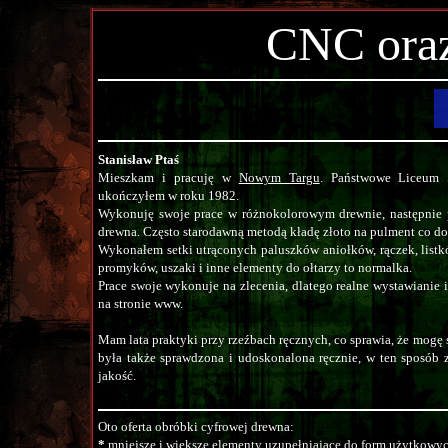
CNC oraz
Stanisław Ptaś
Mieszkam i pracuję w
Nowym Targu
. Państwowe Liceum 
ukończyłem w roku 1982.
Wykonuję swoje prace w różnokolorowym drewnie, następnie p
drewna. Często starodawną metodą kładę złoto na pulment co dod
Wykonałem setki utrąconych paluszków aniołków, rączek, listk
promyków, uszaki i inne elementy do ołtarzy to normalka.
Prace swoje wykonuje na zlecenia, dlatego realne wystawianie 
na stronie www.
Mam lata praktyki przy rzeźbach ręcznych, co sprawia, że mogę 
była także sprawdzona i udoskonalona ręcznie, w ten sposób 
jakość.
Oto oferta obróbki cyfrowej drewna:
*
mniejsze i większe elementy uzupełniające do form użytkowyc