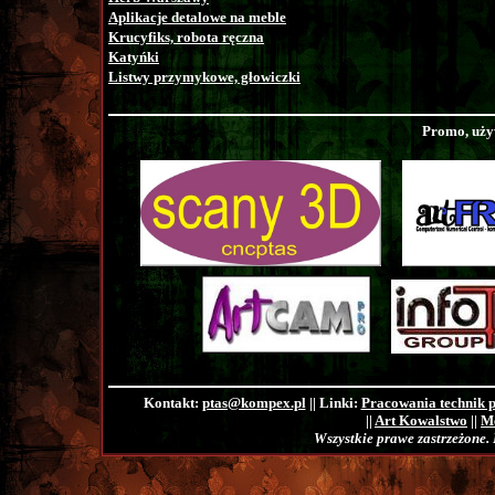
Aplikacje detalowe na meble
Krucyfiks, robota ręczna
Katyńki
Listwy przymykowe, głowiczki
Promo, uży
Kontakt:
ptas@kompex.pl
||
Linki:
Pracowania technik p
||
Art Kowalstwo
||
Me
Wszystkie prawe zastrzeżone.