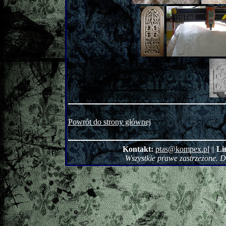
Powrót do strony głównej
Kontakt:
ptas@kompex.pl
||
Li
Wszystkie prawe zastrzeżone. 