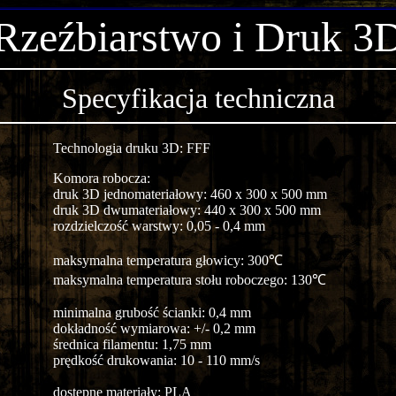
Rzeźbiarstwo i Druk 3
Specyfikacja techniczna
Technologia druku 3D: FFF
Komora robocza:
druk 3D jednomateriałowy: 460 x 300 x 500 mm
druk 3D dwumateriałowy: 440 x 300 x 500 mm
rozdzielczość warstwy: 0,05 - 0,4 mm
maksymalna temperatura głowicy: 300℃
maksymalna temperatura stołu roboczego: 130℃
minimalna grubość ścianki: 0,4 mm
dokładność wymiarowa: +/- 0,2 mm
średnica filamentu: 1,75 mm
prędkość drukowania: 10 - 110 mm/s
dostępne materiały: PLA