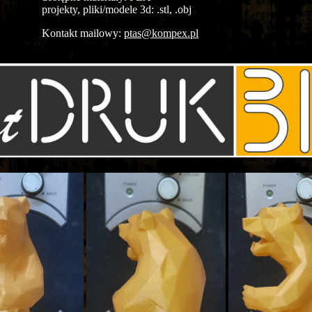
projekty, pliki/modele 3d: .stl, .obj
Kontakt mailowy:
ptas@kompex.pl